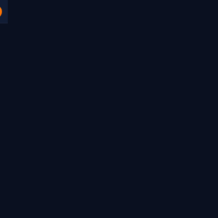
都充满惊喜与收获。🧧
2026世界杯激情开赛，全球球迷共同见证每一场精