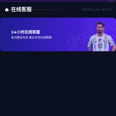
🔥 在线客服
POPULAR APPS
24小时在线客服
有问题找专员 美女专员在线畅聊